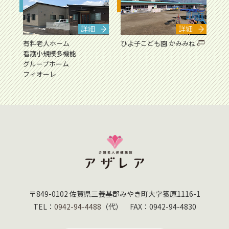
詳細
詳細
有料老人ホーム
ひよ子こども園 かみみね
看護小規模多機能
グループホーム
フィオーレ
介
〒849-0102 佐賀県三養基郡みやき町大字簑原1116-1
TEL：
0942-94-4488
（代） FAX：0942-94-4830