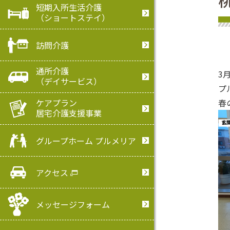
短期入所生活介護
（ショートステイ）
訪問介護
通所介護
3
（デイサービス）
プ
ケアプラン
春
居宅介護支援事業
グループホーム プルメリア
アクセス
メッセージフォーム