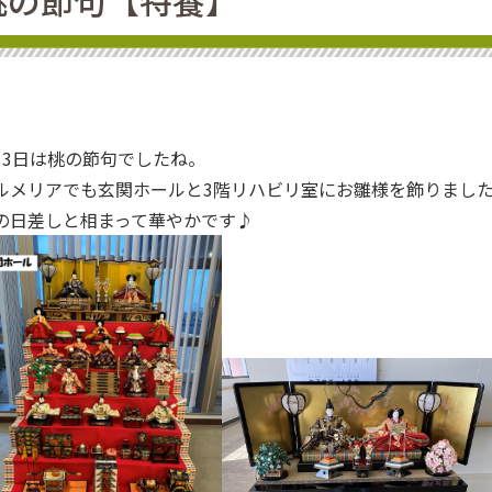
桃の節句【特養】
月3日は桃の節句でしたね。
ルメリアでも玄関ホールと3階リハビリ室にお雛様を飾りまし
の日差しと相まって華やかです♪