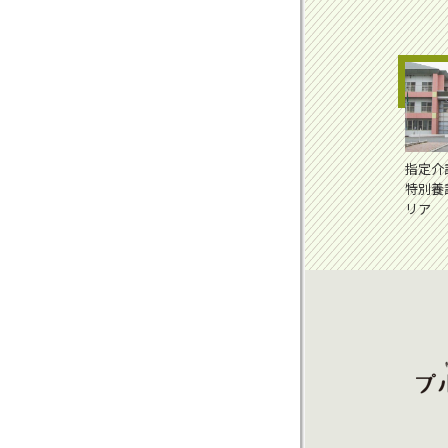
指定介
特別養
リア