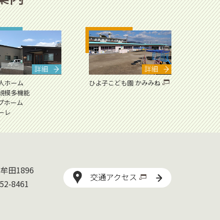
詳細
詳細
人ホーム
ひよ子こども園 かみみね
規模多機能
プホーム
ーレ
老人ホーム プルメリア
牟田1896
交通アクセス
2-8461