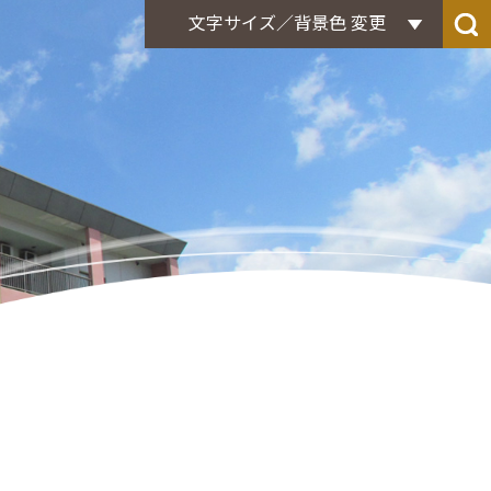
黒
青
背景色
標準
ーム プルメリア
文字サイズ／背景色 変更